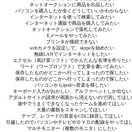
ネットオークションに商品を出品したい
パソコンを購入したが全くどうしていいかわからない
インターネットを使って検索してみたい
インターネット通販で商品を購入してみたい
ネットオークションで落札してみたい
Eメールをやってみたい
プリンタが接続できない
webカメラを設定して、skypeを始めたい
無線LANでインターネットをしたい
エクセル（表計算ソフト）でかんたんな名簿を作りたい
ワード（ワープロソフト）で文章を書いてみたい
保存したものがどこかへ行ってしまったので探したい
保存したものがどこかへ行ってしまったので探したい
パソコンからipodへ音楽を移したい
キーボード入力がおかしい、アルファベットしか出ない
アダルトサイトの請求が画面から消えないので消してほし
途中でうまくできなくなったゲームを進めてほしい
大量の書類をスキャンしてほしい
テープ、レコードの音楽をCDに録音してほしい
引越したのでパソコンやテレビやＤＶＤの配線をやってほ
マルチモニター（複数のモニタ）にしたい