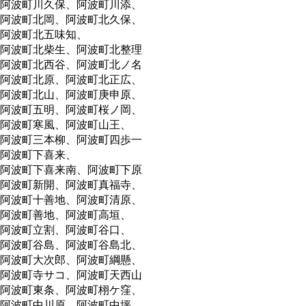
阿波町川久保、阿波町川添、
阿波町北岡、阿波町北久保、
阿波町北五味知、
阿波町北柴生、阿波町北整理
阿波町北西谷、阿波町北ノ名
阿波町北原、阿波町北正広、
阿波町北山、阿波町庚申原、
阿波町五明、阿波町桜ノ岡、
阿波町寒風、阿波町山王、
阿波町三本柳、阿波町四歩一
阿波町下喜来、
阿波町下喜来南、阿波町下原
阿波町新開、阿波町真福寺、
阿波町十善地、阿波町清原、
阿波町善地、阿波町高垣、
阿波町立割、阿波町谷口、
阿波町谷島、阿波町谷島北、
阿波町大次郎、阿波町綱懸、
阿波町寺サコ、阿波町天西山
阿波町東条、阿波町栩ケ窪、
阿波町中川原、阿波町中坪、