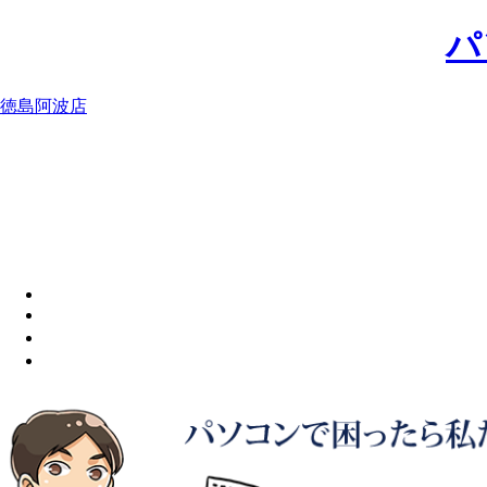
パ
徳島阿波店